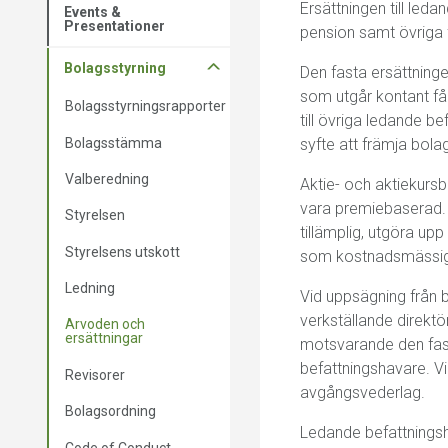
Ersättningen till led
Events &
Presentationer
pension samt övriga 
Bolagsstyrning
Den fasta ersättning
som utgår kontant får
Bolagsstyrningsrapporter
till övriga ledande b
Bolagsstämma
syfte att främja bol
Valberedning
Aktie- och aktiekurs
vara premiebaserad. 
Styrelsen
tillämplig, utgöra upp
Styrelsens utskott
som kostnadsmässigt
Ledning
Vid uppsägning från 
verkställande direkt
Arvoden och
ersättningar
motsvarande den fast
befattningshavare. Vi
Revisorer
avgångsvederlag.
Bolagsordning
Ledande befattningsh
Code of Conduct