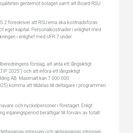
ojaliteten gentemot bolaget samt att Board RSU
RS 2 föreskriver att RSU:erna ska kostnadsföras
 eget kapital. Personalkostnader i enlighet med
äkningen i enlighet med UFR 7 under
redningens förslag, att anta ett långsiktigt
P 2025”) och att införa ett långsiktigt
lding AB. Maximalt kan 7 000 000
5) komma att tilldelas till deltagare i programmen.
havare och nyckelpersoner i företaget. Enligt
intjäningsperiod berättigar till förvärv av totalt
deltagarnas intressen och aktieägarnas intressen.