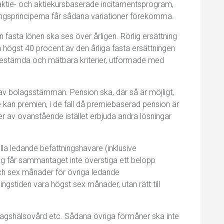
g, aktie- och aktiekursbaserade incitamentsprogram,
ningsprinciperna får sådana variationer förekomma.
asta lönen ska ses över årligen. Rörlig ersättning
h högst 40 procent av den årliga fasta ersättningen
rutbestämda och mätbara kriterier, utformade med
v bolagsstämman. Pension ska, där så är möjligt,
 kan premien, i de fall då premiebaserad pension är
nder av ovanstående istället erbjuda andra lösningar
la ledande befattningshavare (inklusive
ag får sammantaget inte överstiga ett belopp
ch sex månader för övriga ledande
gstiden vara högst sex månader, utan rätt till
tagshälsovård etc. Sådana övriga förmåner ska inte