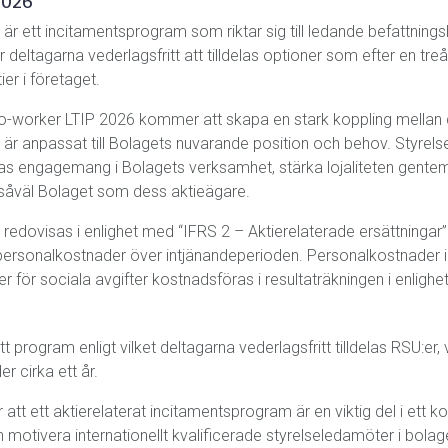
2026
r ett incitamentsprogram som riktar sig till ledande befattnings
tagarna vederlagsfritt att tilldelas optioner som efter en treårig 
er i företaget.
Co-worker LTIP 2026 kommer att skapa en stark koppling mellan 
är anpassat till Bolagets nuvarande position och behov. Styrel
nas engagemang i Bolagets verksamhet, stärka lojaliteten gent
för såväl Bolaget som dess aktieägare.
edovisas i enlighet med “IFRS 2 – Aktierelaterade ersättningar”.
rsonalkostnader över intjänandeperioden. Personalkostnader i 
 för sociala avgifter kostnadsföras i resultaträkningen i enligh
program enligt vilket deltagarna vederlagsfritt tilldelas RSU:er, vi
r cirka ett år.
att ett aktierelaterat incitamentsprogram är en viktig del i ett k
h motivera internationellt kvalificerade styrelseledamöter i bol