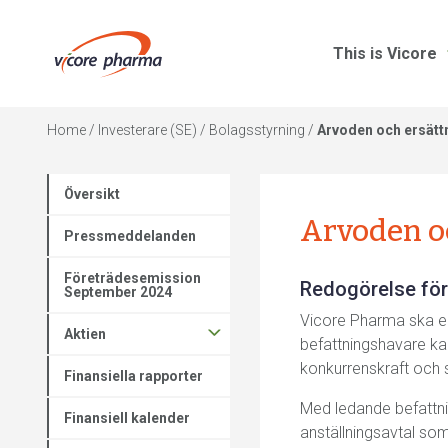
This is Vicore
Home
/
Investerare (SE)
/
Bolagsstyrning
/
Arvoden och ersätt
Översikt
Arvoden o
Pressmeddelanden
Företrädesemission
Redogörelse för 
September 2024
Vicore Pharma ska er
Aktien
befattningshavare ka
konkurrenskraft och s
Finansiella rapporter
Med ledande befattnin
Finansiell kalender
anställningsavtal som 