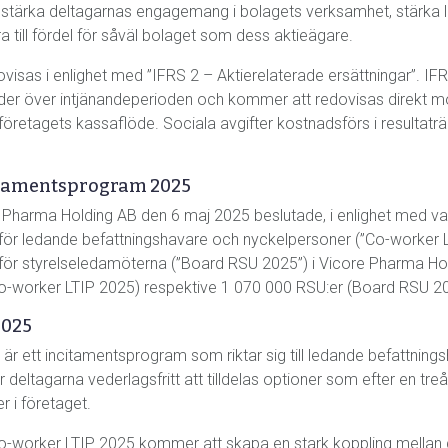
stärka deltagarnas engagemang i bolagets verksamhet, stärka l
 till fördel för såväl bolaget som dess aktieägare.
isas i enlighet med ”IFRS 2 – Aktierelaterade ersättningar”. IF
r över intjänandeperioden och kommer att redovisas direkt mot
företagets kassaflöde. Sociala avgifter kostnadsförs i resultatr
itamentsprogram 2025
Pharma Holding AB den 6 maj 2025 beslutade, i enlighet med valbe
ör ledande befattningshavare och nyckelpersoner (”Co-worker LTI
för styrelseledamöterna (”Board RSU 2025”) i Vicore Pharma Ho
o-worker LTIP 2025) respektive 1 070 000 RSU:er (Board RSU 202
2025
r ett incitamentsprogram som riktar sig till ledande befattnings
tagarna vederlagsfritt att tilldelas optioner som efter en treårig 
r i företaget.
Co-worker LTIP 2025 kommer att skapa en stark koppling mellan 