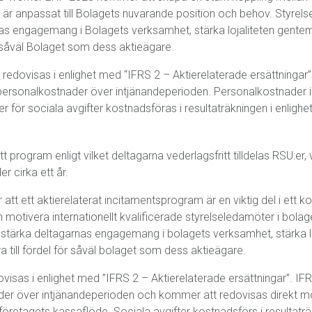
är anpassat till Bolagets nuvarande position och behov. Styrel
nas engagemang i Bolagets verksamhet, stärka lojaliteten gent
för såväl Bolaget som dess aktieägare.
edovisas i enlighet med “IFRS 2 – Aktierelaterade ersättningar”.
rsonalkostnader över intjänandeperioden. Personalkostnader i 
 för sociala avgifter kostnadsföras i resultaträkningen i enligh
program enligt vilket deltagarna vederlagsfritt tilldelas RSU:er, vi
r cirka ett år.
att ett aktierelaterat incitamentsprogram är en viktig del i ett k
h motivera internationellt kvalificerade styrelseledamöter i bol
stärka deltagarnas engagemang i bolagets verksamhet, stärka l
 till fördel för såväl bolaget som dess aktieägare.
isas i enlighet med ”IFRS 2 – Aktierelaterade ersättningar”. IF
r över intjänandeperioden och kommer att redovisas direkt mot
företagets kassaflöde. Sociala avgifter kostnadsförs i resultatr