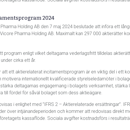
itamentsprogram 2024
Pharma Holding AB den 7 maj 2024 beslutade att införa ett lång
 Vicore Pharma Holding AB. Maximalt kan 297 000 aktierätter komm
 program enligt vilket deltagarna vederlagsfritt tilldelas aktierätte
 under cirka ett år.
att ett aktierelaterat incitamentsprogram är en viktig del i ett k
h motivera internationellt kvalificerade styrelseledamöter i bol
tärka deltagarnas engagemang i bolagets verksamhet, stärka l
 till fördel för såväl bolaget som dess aktieägare.
isas i enlighet med ”IFRS 2 – Aktierelaterade ersättningar”. IFR
r över intjänandeperioden och kommer att redovisas direkt mot
företagets kassaflöde. Sociala avgifter kostnadsförs i resultatr