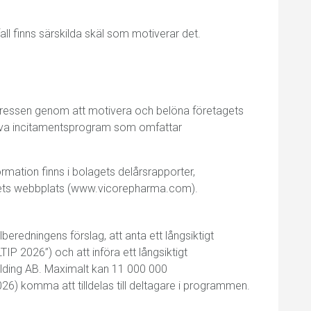
 fall finns särskilda skäl som motiverar det.
ntressen genom att motivera och belöna företagets
ktiva incitamentsprogram som omfattar
rmation finns i bolagets delårsrapporter,
bolagets webbplats (www.vicorepharma.com).
redningens förslag, att anta ett långsiktigt
P 2026”) och att införa ett långsiktigt
lding AB. Maximalt kan 11 000 000
6) komma att tilldelas till deltagare i programmen.