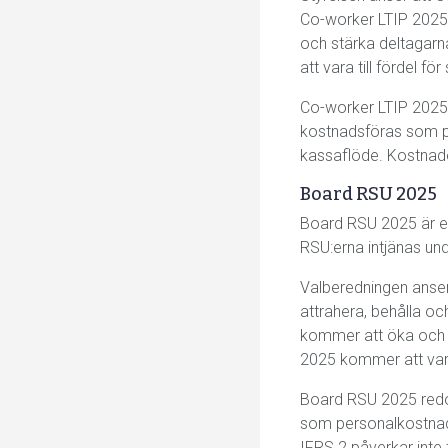
Co-worker LTIP 2025 
och stärka deltagar
att vara till fördel 
Co-worker LTIP 2025 r
kostnadsföras som pe
kassaflöde. Kostnader
Board RSU 2025
Board RSU 2025 är ett 
RSU:erna intjänas unde
Valberedningen anser 
attrahera, behålla oc
kommer att öka och 
2025 kommer att vara
Board RSU 2025 redov
som personalkostnade
IFRS 2 påverkar inte 