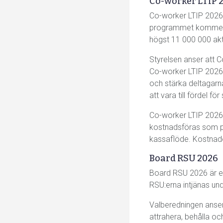
Co-worker LTIP 
Co-worker LTIP 2026 ä
programmet kommer del
högst 11 000 000 akti
Styrelsen anser att 
Co-worker LTIP 2026 
och stärka deltagar
att vara till fördel 
Co-worker LTIP 2026 r
kostnadsföras som pe
kassaflöde. Kostnader
Board RSU 2026
Board RSU 2026 är ett 
RSU:erna intjänas unde
Valberedningen anser 
attrahera, behålla oc