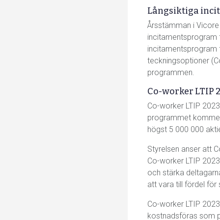
Långsiktiga inc
Årsstämman i Vicore 
incitamentsprogram f
incitamentsprogram f
teckningsoptioner (Co
programmen.
Co-worker LTIP 
Co-worker LTIP 2023 ä
programmet kommer del
högst 5 000 000 aktie
Styrelsen anser att 
Co-worker LTIP 2023 
och stärka deltagar
att vara till fördel 
Co-worker LTIP 2023 r
kostnadsföras som pe