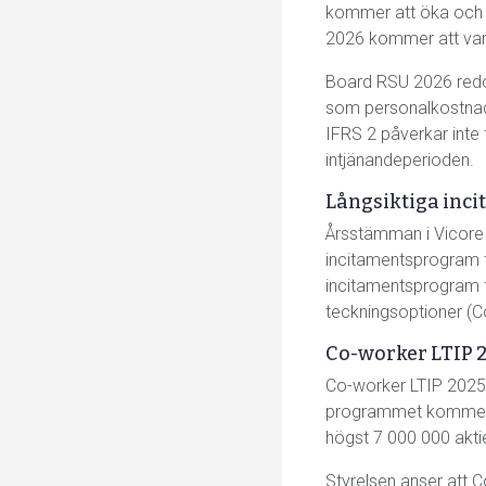
kommer att öka och 
2026 kommer att vara
Board RSU 2026 redov
som personalkostnade
IFRS 2 påverkar inte 
intjänandeperioden.
Långsiktiga inc
Årsstämman i Vicore 
incitamentsprogram f
incitamentsprogram 
teckningsoptioner (C
Co-worker LTIP 
Co-worker LTIP 2025 ä
programmet kommer del
högst 7 000 000 aktie
Styrelsen anser att 