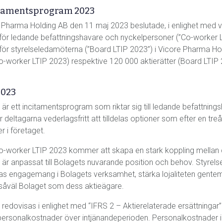
itamentsprogram 2023
Pharma Holding AB den 11 maj 2023 beslutade, i enlighet med valb
ör ledande befattningshavare och nyckelpersoner (”Co-worker LTI
ör styrelseledamöterna (”Board LTIP 2023”) i Vicore Pharma Ho
-worker LTIP 2023) respektive 120 000 aktierätter (Board LTIP 20
2023
r ett incitamentsprogram som riktar sig till ledande befattnings
tagarna vederlagsfritt att tilldelas optioner som efter en treårig 
r i företaget.
Co-worker LTIP 2023 kommer att skapa en stark koppling mellan 
är anpassat till Bolagets nuvarande position och behov. Styrel
nas engagemang i Bolagets verksamhet, stärka lojaliteten gent
för såväl Bolaget som dess aktieägare.
edovisas i enlighet med “IFRS 2 – Aktierelaterade ersättningar”.
rsonalkostnader över intjänandeperioden. Personalkostnader i 