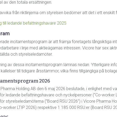
el av den totala ersättningen.
 avvika från riktlinjerna om styrelsen bedömer att det i ett enskilt
ing till ledande befattningshavare 2025
gram
rade incitamentsprogram är att främja företagets långsiktiga i
darbetare i linje med aktieägarnas intressen. Vicore har sex a
tällda och styrelseledamöter.
ning av dessa incitamentsprogram lämnas nedan. Ytterligare info
kallelser till tidigare årsstämmor, vilka finns tillgängliga på 
itamentsprogram 2026
Pharma Holding AB den 6 maj 2026 beslutade, i enlighet med valbe
ör ledande befattningshavare och nyckelpersoner (”Co-worker LTI
för styrelseledamöterna (”Board RSU 2026”) i Vicore Pharma Ho
o-worker LTIP 2026) respektive 1 185 000 RSU:er (Board RSU 202