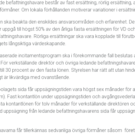
ande befattningshavare består av fast ersättning, rörlig ersättnin
förmåner. Om lokala förhållanden motiverar variationer i ersätt
en ska beakta den enskildes ansvarsområden och erfarenhet. Den f
 uppgå till högst 50% av den årliga fasta ersättningen för VD oc
efattningshavare. Rörliga ersättningar ska vara kopplade till fö
agets långsiktiga värdeskapande.
baserade incitamentsprogram ska i förekommande fall beslutas a
För verkställande direktör och övriga ledande befattningshavare
 till 30 procent av den fasta lönen. Styrelsen har rätt att utan hi
 är likvärdiga med ovanstående.
bolagets sida får uppsägningstiden vara högst sex månader för al
örn). Fast kontantlön under uppsägningstiden och avgångsvederl
a kontantlönen för tolv månader för verkställande direktören o
d uppsägning från ledande befattningshavarens sida får uppsägnin
avarna får tillerkännas sedvanliga övriga förmåner såsom före