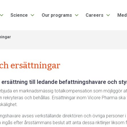
Science
Our programs
Careers
Med
ningar
ch ersättningar
ersättning till ledande befattningshavare och sty
bjuda en marknadsmässig totalkompensation som möjliggör att i
n rekryteras och behållas. Ersättningar inom Vicore Pharma ska 
kälighet.
gshavare avses verkställande direktören och övriga personer i k
ingås efter årsstämmans beslut att anta dessa riktlinjer liksom för 