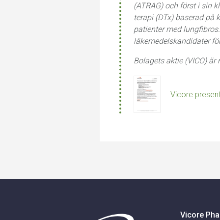
(ATRAG) och först i sin k
terapi (DTx) baserad på 
patienter med lungfibros
läkemedelskandidater för
Bolagets aktie (VICO) är
Vicore presen
Vicore Pha