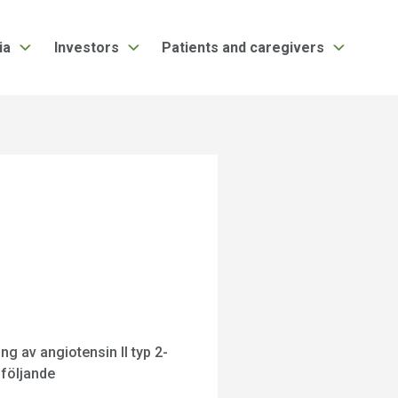
ia
Investors
Patients and caregivers
g av angiotensin II typ 2-
 följande