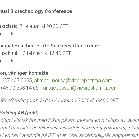
nual Biotechnology Conference
 och tid
: 7 februari kl 20:30 CET
g:
Link
nnual Healthcare Life Sciences Conference
 och tid:
13 februari kl 16:40 CET.
g:
Link
ion, vänligen kontakta:
1 607 437 0235,
ahmed.mousa@vicorepharma.com
 +46 70 553 14 65,
hans.jeppsson@vicorepharma.com
ör offentliggörande den 31 januari 2024 kl. 08:00 CET.
Holding AB (publ)
olag i klinisk fas med fokus på att utveckla en ny klass av läke
aget utvecklar en läkemedelsportfölj inom lungsjukdomar, inklu
 i en fas 2a-studie på IPF, är en oral, småmolekylär, angiotensin 