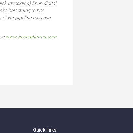
sk utveckling) är en digital
kiska belastningen hos
 vi vår pipeline med nya
 se
www.vicorepharma.com
.
Quick links