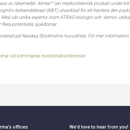
lass av läkemedel. Almee™ (en medicinteknisk produkt under klini
kognitiv beteendeterapi (KBT) utvecklad för att hantera den psy
. Med vår unika expertis inom ATRAG-biologin och -kemin, utökar
 flera potentiella sjukdomar.
 noterad på Nasdaq Stockholms huvudlista. För mer information
terar vid kommande investerarkonferenser
rma’s offices
We'd love to hear from you!