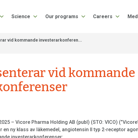
Science
Our programs
Careers
Med
rar vid kommande investerarkonferen...
esenterar vid kommande
konferenser
2025 – Vicore Pharma Holding AB (publ) (STO: VICO) (”Vicore”
ar en ny klass av läkemedel, angiotensin II typ 2-receptor ag
jande investerarkonferenser: