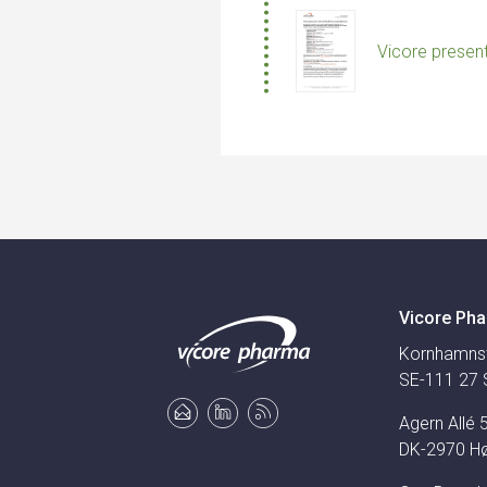
Vicore presen
Vicore Pha
Kornhamns
SE-111 27 
Agern Allé 
DK-2970 H