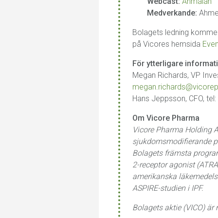
Webcast:
Anmälan
Medverkande:
Ahmed
Bolagets ledning kommer 
på Vicores hemsida
Even
För ytterligare informat
Megan Richards, VP Inves
megan.richards@vicore
Hans Jeppsson, CFO, tel:
Om Vicore Pharma
Vicore Pharma Holding AB
sjukdomsmodifierande pote
Bolagets främsta program,
2-receptor agonist (ATRA
amerikanska läkemedelsm
ASPIRE-studien i IPF.
Bolagets aktie (VICO) ä