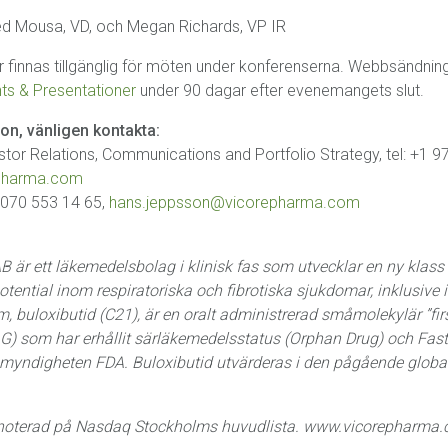
 Mousa, VD, och Megan Richards, VP IR
finnas tillgänglig för möten under konferenserna. Webbsändning
ts & Presentationer
under 90 dagar efter evenemangets slut.
ion, vänligen kontakta:
tor Relations, Communications and Portfolio Strategy, tel: +1 
pharma.com
 070 553 14 65,
hans.jeppsson@vicorepharma.com
 är ett läkemedelsbolag i klinisk fas som utvecklar en ny klas
ntial inom respiratoriska och fibrotiska sjukdomar, inklusive id
 buloxibutid (C21), är en oralt administrerad småmolekylär ”first
G) som har erhållit särläkemedelsstatus (Orphan Drug) och Fast
yndigheten FDA. Buloxibutid utvärderas i den pågående global
r noterad på Nasdaq Stockholms huvudlista. www.vicorepharma