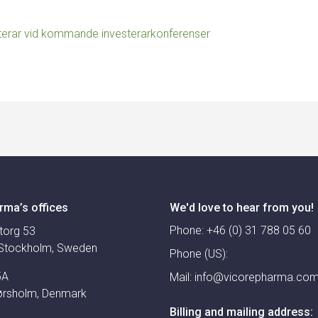
terar vid kommande investerarkonferenser
rma’s offices
We'd love to hear from you!
Phone:
+46 (0) 31 788 05 60
torg 53
Stockholm, Sweden
Phone (US):
5A
Mail:
info@vicorepharma.co
ørsholm, Denmark
Billing and mailing address: