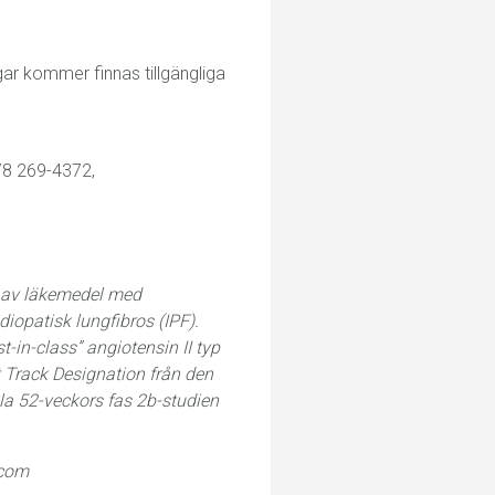
ar kommer finnas tillgängliga
978 269-4372,
s av läkemedel med
iopatisk lungfibros (IPF).
-in-class” angiotensin II typ
 Track Designation från den
a 52-veckors fas 2b-studien
.com