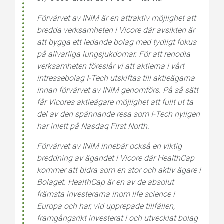
Förvärvet av INIM är en attraktiv möjlighet att
bredda verksamheten i Vicore där avsikten är
att bygga ett ledande bolag med tydligt fokus
på allvarliga lungsjukdomar. För att renodla
verksamheten föreslår vi att aktierna i vårt
intressebolag I-Tech utskiftas till aktieägarna
innan förvärvet av INIM genomförs. På så sätt
får Vicores aktieägare möjlighet att fullt ut ta
del av den spännande resa som I-Tech nyligen
har inlett på Nasdaq First North.
Förvärvet av INIM innebär också en viktig
breddning av ägandet i Vicore där HealthCap
kommer att bidra som en stor och aktiv ägare i
Bolaget. HealthCap är en av de absolut
främsta investerarna inom life science i
Europa och har, vid upprepade tillfällen,
framgångsrikt investerat i och utvecklat bolag