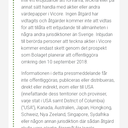
inte ett erbjudande att förvärva, teckna eller på
annat sätt handla med aktier eller andra
värdepapper i Vicore. Ingen åtgärd har
vidtagits och åtgärder kommer inte att vidtas
för att tillåta ett erbjudande till allmänheten i
några andra jurisdiktioner än Sverige. Inbjudan
till berörda personer att teckna aktier i Vicore
kommer endast skett genom det prospekt
som Bolaget planerar att offentliggöra
omkring den 10 september 2018.
Informationen i detta pressmeddelande får
inte offentliggöras, publiceras eller distribueras,
direkt eller indirekt, inom eller till USA
(innefattande dess territorier och provinser,
varje stat i USA samt District of Columbia)
(”USA”), Kanada, Australien, Japan, Hongkong,
Schweiz, Nya Zeeland, Singapore, Sydafrika
eller någon annan jurisdiktion där sådan åtgärd