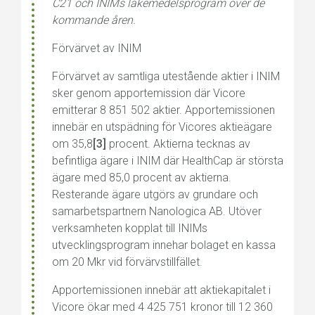
C21 och INIMs läkemedelsprogram över de
kommande åren.
Förvärvet av INIM
Förvärvet av samtliga utestående aktier i INIM
sker genom apportemission där Vicore
emitterar 8 851 502 aktier. Apportemissionen
innebär en utspädning för Vicores aktieägare
om 35,8
[3]
procent. Aktierna tecknas av
befintliga ägare i INIM där HealthCap är största
ägare med 85,0 procent av aktierna.
Resterande ägare utgörs av grundare och
samarbetspartnern Nanologica AB. Utöver
verksamheten kopplat till INIMs
utvecklingsprogram innehar bolaget en kassa
om 20 Mkr vid förvärvstillfället.
Apportemissionen innebär att aktiekapitalet i
Vicore ökar med 4 425 751 kronor till 12 360