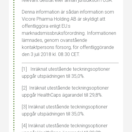
relevant delstat eller annan jurisdiktion i USA.
Denna information är sådan information som
Vicore Pharma Holding AB är skyldigt att
offentliggöra enligt EU:s
marknadsmissbruksförordning. Informationen
lämnades, genom ovanstående
kontaktpersons försorg, för offentliggörande
den 3 juli 2018 kl. 08.30 CET
.
[1]
Inräknat utestående teckningsoptioner
uppgår utspädningen till 35,0%.
[2]
Inräknat utestående teckningsoptioner
uppgår HealthCaps ägarandel till 29,8%.
[3]
Inräknat utestående teckningsoptioner
uppgår utspädningen till 35,0%.
[4] Inräknat utestående teckningsoptioner