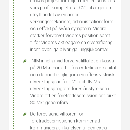
utökas projektportföljen med en substans
vars profil kompletterar C21 bl.a. genom
utnyttjandet av en annan
verkningsmekanism, administrationsform
och effekt på svåra symptom. Vidare
stärker förvärvet Vicores position samt
tillför Vicores aktieägare en diversifiering
inom ovanliga allvarliga lungsjukdomar.
INIM innehar vid förvärvstillfället en kassa
på 20 Mkr. För att tillföra ytterligare kapital
och därmed möjliggöra en offensiv klinisk
utvecklingsplan för C21 och INIMs
utvecklingsprogram föreslår styrelsen i
Vicore att en företrädesemission om cirka
80 Mkr genomförs.
De föreslagna villkoren för
företrädesemissionen kommer att
kommuniceras i kallelsen till den extra