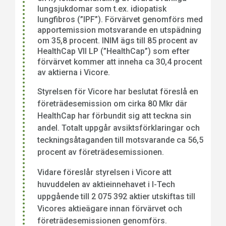
lungsjukdomar som t.ex. idiopatisk
lungfibros (”IPF”). Förvärvet genomförs med
apportemission motsvarande en utspädning
om 35,8 procent. INIM ägs till 85 procent av
HealthCap VII LP (”HealthCap”) som efter
förvärvet kommer att inneha ca 30,4 procent
av aktierna i Vicore.
Styrelsen för Vicore har beslutat föreslå en
företrädesemission om cirka 80 Mkr där
HealthCap har förbundit sig att teckna sin
andel. Totalt uppgår avsiktsförklaringar och
teckningsåtaganden till motsvarande ca 56,5
procent av företrädesemissionen.
Vidare föreslår styrelsen i Vicore att
huvuddelen av aktieinnehavet i I-Tech
uppgående till 2 075 392 aktier utskiftas till
Vicores aktieägare innan förvärvet och
företrädesemissionen genomförs.