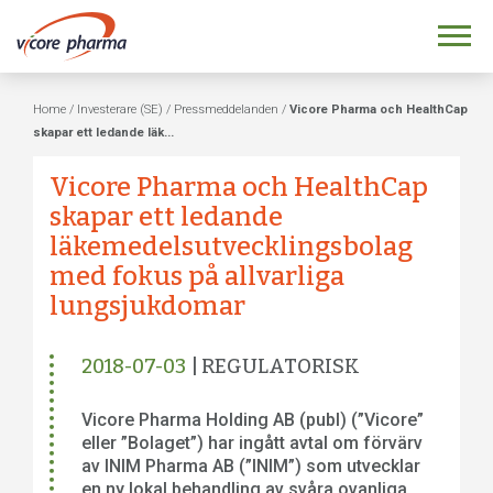
Home
/
Investerare (SE)
/
Pressmeddelanden
/
Vicore Pharma och HealthCap
skapar ett ledande läk...
Vicore Pharma och HealthCap
skapar ett ledande
läkemedelsutvecklingsbolag
med fokus på allvarliga
lungsjukdomar
2018-07-03
| REGULATORISK
Vicore Pharma Holding AB (publ) (”Vicore”
eller ”Bolaget”) har ingått avtal om förvärv
av INIM Pharma AB (”INIM”) som utvecklar
en ny lokal behandling av svåra ovanliga