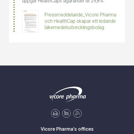
uppgår HealthCaps ägarandel till 29,8%.
Pressmeddelande_Vicore Pharma
och HealthCap skapar ett ledande
läkemedelsutvecklingsbolag
Vicore Pharma’s offices