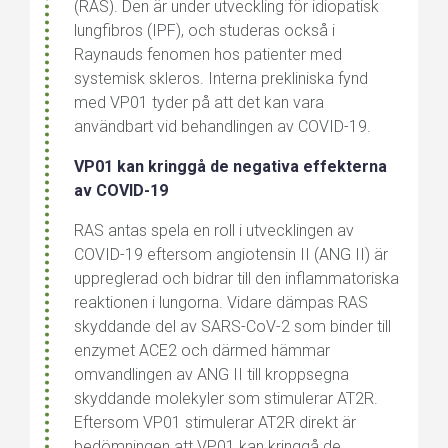
(RAS). Den är under utveckling för idiopatisk
lungfibros (IPF), och studeras också i
Raynauds fenomen hos patienter med
systemisk skleros.
Interna prekliniska fynd
med VP01 tyder på att det kan vara
användbart vid behandlingen av COVID-19.
VP01 kan kringgå de negativa effekterna
av COVID-19
RAS antas spela en roll i utvecklingen av
COVID-19 eftersom angiotensin II (ANG II) är
uppreglerad och bidrar till den inflammatoriska
reaktionen i lungorna. Vidare dämpas RAS
skyddande del av SARS-CoV-2 som binder till
enzymet ACE2 och därmed hämmar
omvandlingen av ANG II till kroppsegna
skyddande molekyler som stimulerar AT2R.
Eftersom VP01 stimulerar AT2R direkt är
bedömningen att VP01 kan kringgå de