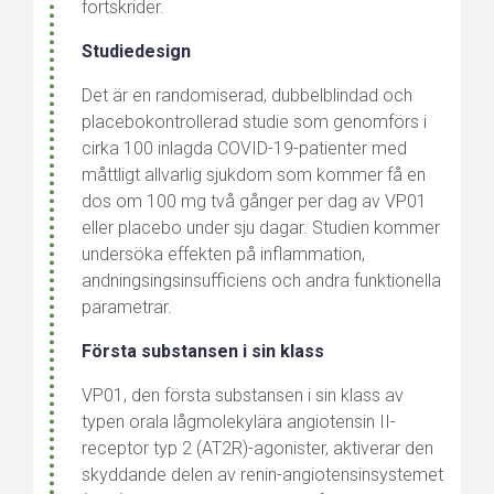
fortskrider.
Studiedesign
Det är en randomiserad, dubbelblindad och
placebokontrollerad studie som genomförs i
cirka 100 inlagda COVID-19-patienter med
måttligt allvarlig sjukdom som kommer få en
dos om 100 mg två gånger per dag av VP01
eller placebo under sju dagar. Studien kommer
undersöka effekten på inflammation,
andningsingsinsufficiens och andra funktionella
parametrar.
Första substansen i sin klass
VP01, den första substansen i sin klass av
typen orala lågmolekylära angiotensin II-
receptor typ 2 (AT2R)-agonister, aktiverar den
skyddande delen av renin-angiotensinsystemet