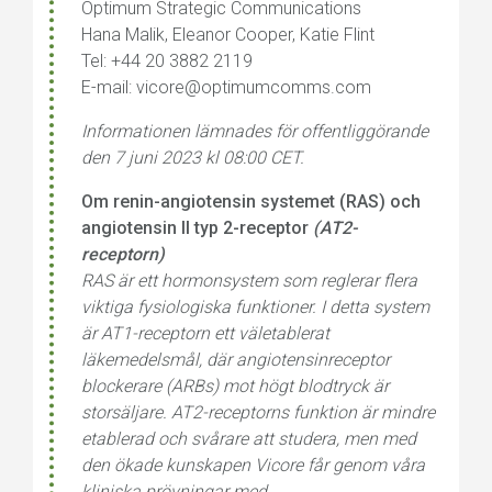
Optimum Strategic Communications
Hana Malik, Eleanor Cooper, Katie Flint
Tel: +44 20 3882 2119
E-mail: vicore@optimumcomms.com
Informationen lämnades för offentliggörande
den 7 juni 2023 kl 08:00 CET.
Om renin-angiotensin systemet (RAS) och
angiotensin II typ 2-receptor
(AT2-
receptorn)
RAS är ett hormonsystem som reglerar flera
viktiga fysiologiska funktioner. I detta system
är AT1-receptorn ett väletablerat
läkemedelsmål, där angiotensinreceptor
blockerare (ARBs) mot högt blodtryck är
storsäljare. AT2-receptorns funktion är mindre
etablerad och svårare att studera, men med
den ökade kunskapen Vicore får genom våra
kliniska prövningar med