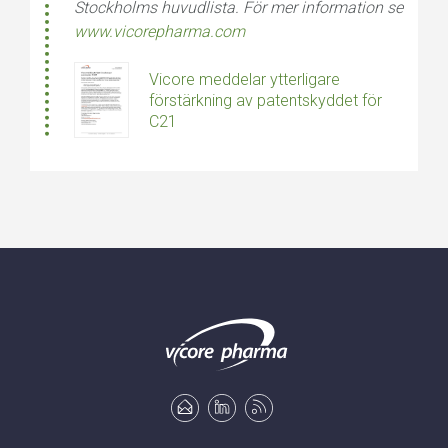
Stockholms huvudlista. För mer information se
www.vicorepharma.com
Vicore meddelar ytterligare
förstärkning av patentskyddet för
C21