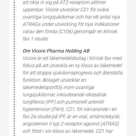
att rikta in sig på AT2-receptorn alltmer
uppenbar. Vicore utvecklar C21 för svåra
ovanliga lungsjukdomar och har ett antal nya
ATRAGs under utveckling för nya indikationer
varav den första (C106) genomgår en klinisk
fas 1-studie.
Om Vicore Pharma Holding AB
Vicore är ett läkemedelsbolag i klinisk fas med
fokus på att utveckla en ny klass av läkemedel
för att stoppa sjukdomsprogress och återställa
funktion. Bolaget utvecklar en
läkemedelsportfölj inom ovanliga
lungsjukdomar, inkluderande idiopatisk
lungfibros (IPF) och pulmonell arteriell
hypertension (PAH). C21, för närvarande i en
fas 2a-studie på IPF, är en oral, småmolekylär,
angiotensin II typ 2-receptor agonist (ATRAG)
och först i sin klass av läkemedel. C21 har