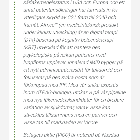
särläkemedelsstatus i USA och Europa och ett
antal patentansökningar har lämnats in för
ytterligare skydd av C21 fram till 2040 och
framåt. Almee™ (en medicinteknisk produkt
under klinisk utveckling) är en digital terapi
(DTx) baserad på kognitiv beteendeterapi
(KBT) utvecklad för att hantera den
psykologiska påverkan patienter med
lungfibros upplever. Inhalerad IMiD bygger på
ett nytt administrationssätt för talidomid och
fokuserar på den svåra hosta som är
förknippad med IPF.
Med vår unika expertis
inom ATRAG-biologin, utökar vi på vår pipeline
med nya läkemedelskandidater för en bredare
variation av sjukdomar, varav vissa kan
utvecklas tillsammans med en partner och
vissa tas till marknaden av Vicore.
Bolagets aktie (VICO) är noterad på Nasdaq