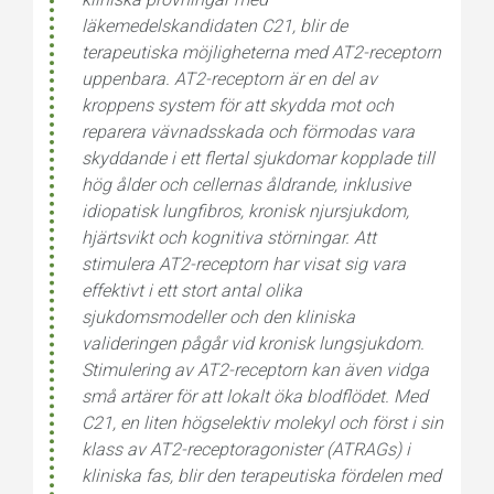
läkemedelskandidaten C21, blir de
terapeutiska möjligheterna med AT2-receptorn
uppenbara. AT2-receptorn är en del av
kroppens system för att skydda mot och
reparera vävnadsskada och förmodas vara
skyddande i ett flertal sjukdomar kopplade till
hög ålder och cellernas åldrande, inklusive
idiopatisk lungfibros, kronisk njursjukdom,
hjärtsvikt och kognitiva störningar. Att
stimulera AT2-receptorn har visat sig vara
effektivt i ett stort antal olika
sjukdomsmodeller och den kliniska
valideringen pågår vid kronisk lungsjukdom.
Stimulering av AT2-receptorn kan även vidga
små artärer för att lokalt öka blodflödet. Med
C21, en liten högselektiv molekyl och först i sin
klass av AT2-receptoragonister (ATRAGs) i
kliniska fas, blir den terapeutiska fördelen med