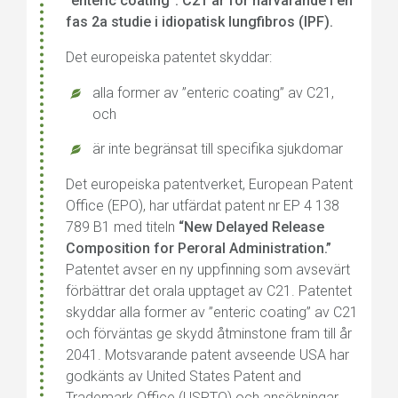
”enteric coating”. C21 är för närvarande i en
fas 2a studie i idiopatisk lungfibros (IPF).
Det europeiska patentet skyddar:
alla former av ”enteric coating” av C21,
och
är inte begränsat till specifika sjukdomar
Det europeiska patentverket, European Patent
Office (EPO), har utfärdat patent nr EP 4 138
789 B1 med titeln
“New Delayed Release
Composition for Peroral Administration.”
Patentet avser en ny uppfinning som avsevärt
förbättrar det orala upptaget av C21. Patentet
skyddar alla former av ”enteric coating” av C21
och förväntas ge skydd åtminstone fram till år
2041. Motsvarande patent avseende USA har
godkänts av United States Patent and
Trademark Office (USPTO) och ansökningar