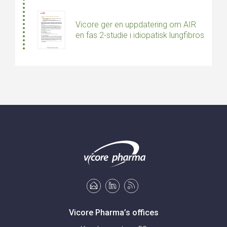
Vicore ger en uppdatering om AIR
en fas 2-studie i idiopatisk lungfibros
Vicore Pharma’s offices