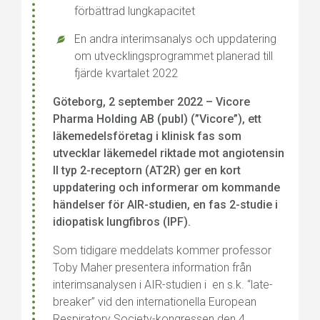
förbättrad lungkapacitet
En andra interimsanalys och uppdatering
om utvecklingsprogrammet planerad till
fjärde kvartalet 2022
Göteborg, 2 september 2022 – Vicore
Pharma Holding AB (publ) (”Vicore”), ett
läkemedelsföretag i klinisk fas som
utvecklar läkemedel riktade mot angiotensin
II typ 2-receptorn (AT2R) ger en kort
uppdatering och informerar om kommande
händelser för AIR-studien, en fas 2-studie i
idiopatisk lungfibros (IPF).
Som tidigare meddelats kommer professor
Toby Maher presentera information från
interimsanalysen i AIR-studien i en s.k. “late-
breaker” vid den internationella European
Respiratory Society-kongressen den 4