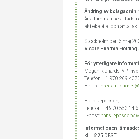
Ändring av bolagsordn
Årsstämman beslutade i e
aktiekapital och antal akt
Stockholm den 6 maj 20
Vicore Pharma Holding 
För ytterligare informat
Megan Richards, VP Inves
Telefon: +1 978 269-437
E-post:
megan.richards
Hans Jeppsson, CFO
Telefon: +46 70 553 14 
E-post:
hans.jeppsson@
Informationen lämnades
kl. 16:25 CEST
.