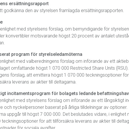
ens ersättningsrapport
t godkänna den av styrelsen framlagda ersättningsrapporten.
de
enlighet med styrelsens förslag, om bemyndigande för styrelsen a
ler konvertibler motsvarande högst 20 procent av antalet utestå
an.
aserat program för styrelseledamöterna
nlighet med valberedningens förslag om införande av ett aktie
laget omfattande högst 1 070 000 Restricted Share Units (RSU). 
ens förslag, att emittera högst 1 070 000 teckningsoptioner för a
äkra leverans av aktier till deltagarna.
ktigt incitamentsprogram för bolagets ledande befattningsha
nlighet med styrelsens förslag om införande av ett långsiktigt 
 och nyckelpersoner baserat på årliga tilldelningar av optioner. 
na uppgår till högst 7 000 000. Det beslutades vidare, i enlighet 
teckningsoptioner för att tillförsäkra leverans av aktier till delt
stnader för sociala avgifter.