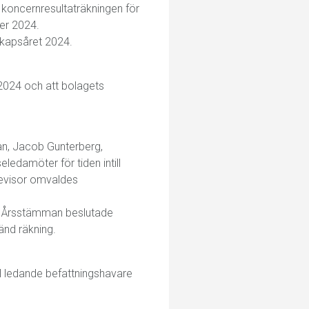
 koncernresultaträkningen för
er 2024.
skapsåret 2024.
 2024 och att bolagets
an, Jacob Gunterberg,
eledamöter för tiden intill
revisor omvaldes
g. Årsstämman beslutade
känd räkning.
ill ledande befattningshavare