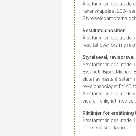
Årsstämman beslutade att
räkenskapsåret 2024 sa
Styrelseledamöterna och 
Resultatdisposition
Årsstämman beslutade, i e
resultat överförs i ny räkn
Styrelseval, revisorsva
Årsstämman beslutade, i
Elisabeth Björk, Michael B
slutet av nästa årsstämm
revisionsbolaget EY AB fö
Årsstämman beslutade vi
vidare, i enlighet med val
Riktlinjer för ersättnin
Årsstämman beslutade, i en
och styrelseledamöter.