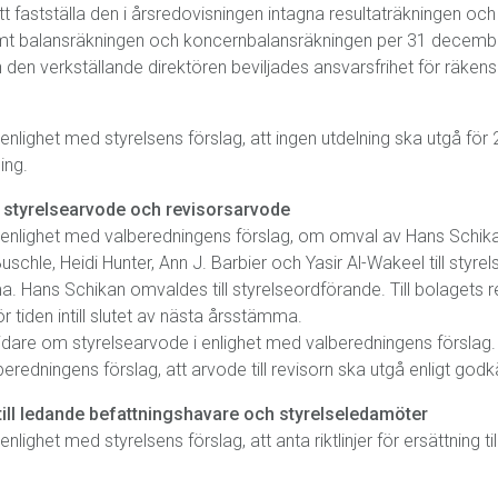
 fastställa den i årsredovisningen intagna resultaträkningen och
mt balansräkningen och koncernbalansräkningen per 31 decemb
den verkställande direktören beviljades ansvarsfrihet för räken
nlighet med styrelsens förslag, att ingen utdelning ska utgå för
ing.
l, styrelsearvode och revisorsarvode
 enlighet med valberedningens förslag, om omval av Hans Schik
uschle, Heidi Hunter, Ann J. Barbier och Yasir Al-Wakeel till styrels
a. Hans Schikan omvaldes till styrelseordförande. Till bolagets 
r tiden intill slutet av nästa årsstämma.
dare om styrelsearvode i enlighet med valberedningens försla
beredningens förslag, att arvode till revisorn ska utgå enligt god
g till ledande befattningshavare och styrelseledamöter
lighet med styrelsens förslag, att anta riktlinjer för ersättning t