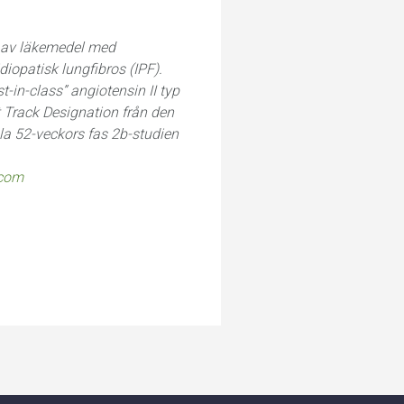
s av läkemedel med
iopatisk lungfibros (IPF).
-in-class” angiotensin II typ
 Track Designation från den
a 52-veckors fas 2b-studien
.com