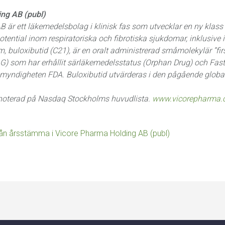
ng AB (publ)
 är ett läkemedelsbolag i klinisk fas som utvecklar en ny klas
ntial inom respiratoriska och fibrotiska sjukdomar, inklusive id
 buloxibutid (C21), är en oralt administrerad småmolekylär ”first
G) som har erhållit särläkemedelsstatus (Orphan Drug) och Fast
yndigheten FDA. Buloxibutid utvärderas i den pågående global
r noterad på Nasdaq Stockholms huvudlista.
www.vicorepharma
n årsstämma i Vicore Pharma Holding AB (publ)