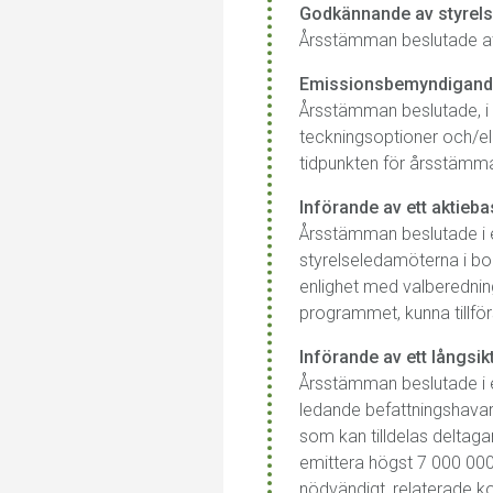
Godkännande av styrels
Årsstämman beslutade at
Emissionsbemyndigan
Årsstämman beslutade, i 
teckningsoptioner och/el
tidpunkten för årsstämm
Införande av ett aktieb
Årsstämman beslutade i e
styrelseledamöterna i bo
enlighet med valberedning
programmet, kunna tillförs
Införande av ett långsi
Årsstämman beslutade i e
ledande befattningshavare
som kan tilldelas deltagar
emittera högst 7 000 000 
nödvändigt, relaterade ko