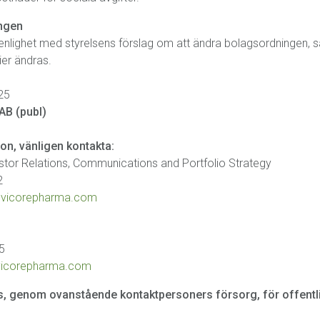
ingen
nlighet med styrelsens förslag om att ändra bolagsordningen, s
ier ändras.
25
AB (publ)
ion, vänligen kontakta:
tor Relations, Communications and Portfolio Strategy
2
@vicorepharma.com
65
vicorepharma.com
, genom ovanstående kontaktpersoners försorg, för offentl