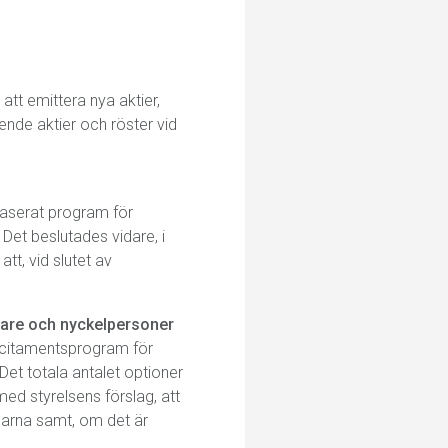
tt emittera nya aktier,
ende aktier och röster vid
baserat program för
Det beslutades vidare, i
tt, vid slutet av
vare och nyckelpersoner
incitamentsprogram för
Det totala antalet optioner
med styrelsens förslag, att
agarna samt, om det är