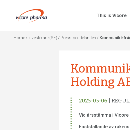
This is Vicore
Home
/
Investerare (SE)
/
Pressmeddelanden
/
Kommuniké från
Kommuniké
Holding AB
2025-05-06
| REGU
Vid årsstämma i Vicore 
Fastställande av räkens