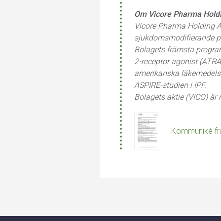
Om Vicore Pharma Holdi
Vicore Pharma Holding AB
sjukdomsmodifierande pote
Bolagets främsta program,
2-receptor agonist (ATRA
amerikanska läkemedelsm
ASPIRE-studien i IPF.
Bolagets aktie (VICO) ä
Kommuniké frå