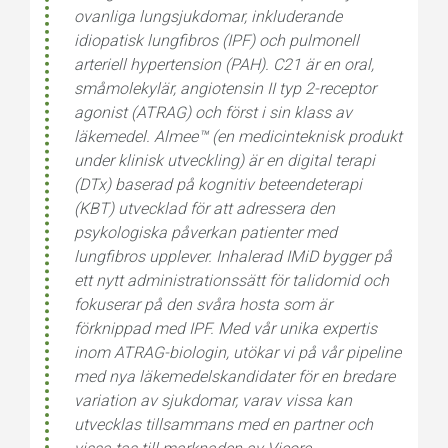
ovanliga lungsjukdomar, inkluderande
idiopatisk lungfibros (IPF) och pulmonell
arteriell hypertension (PAH). C21 är en oral,
småmolekylär, angiotensin II typ 2-receptor
agonist (ATRAG) och först i sin klass av
läkemedel. Almee™ (en medicinteknisk produkt
under klinisk utveckling) är en digital terapi
(DTx) baserad på kognitiv beteendeterapi
(KBT) utvecklad för att adressera den
psykologiska påverkan patienter med
lungfibros upplever. Inhalerad IMiD bygger på
ett nytt administrationssätt för talidomid och
fokuserar på den svåra hosta som är
förknippad med IPF. Med vår unika expertis
inom ATRAG-biologin, utökar vi på vår pipeline
med nya läkemedelskandidater för en bredare
variation av sjukdomar, varav vissa kan
utvecklas tillsammans med en partner och