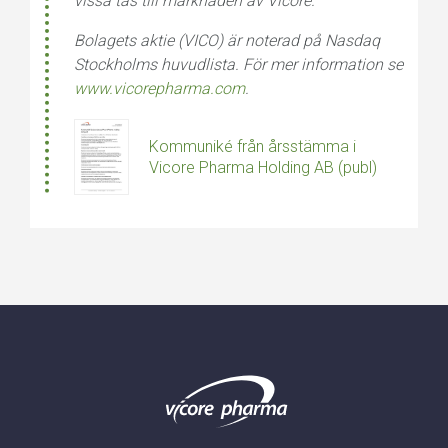
vissa tas till marknaden av Vicore.
Bolagets aktie (VICO) är noterad på Nasdaq
Stockholms huvudlista. För mer information se
www.vicorepharma.com
.
Kommuniké från årsstämma i
Vicore Pharma Holding AB (publ)