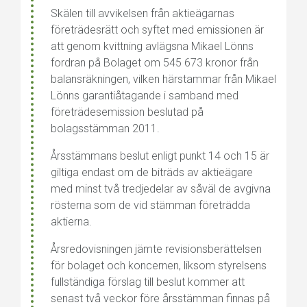
Skälen till avvikelsen från aktieägarnas
företrädesrätt och syftet med emissionen är
att genom kvittning avlägsna Mikael Lönns
fordran på Bolaget om 545 673 kronor från
balansräkningen, vilken härstammar från Mikael
Lönns garantiåtagande i samband med
företrädesemission beslutad på
bolagsstämman 2011.
Årsstämmans beslut enligt punkt 14 och 15 är
giltiga endast om de biträds av aktieägare
med minst två tredjedelar av såväl de avgivna
rösterna som de vid stämman företrädda
aktierna.
Årsredovisningen jämte revisionsberättelsen
för bolaget och koncernen, liksom styrelsens
fullständiga förslag till beslut kommer att
senast två veckor före årsstämman finnas på