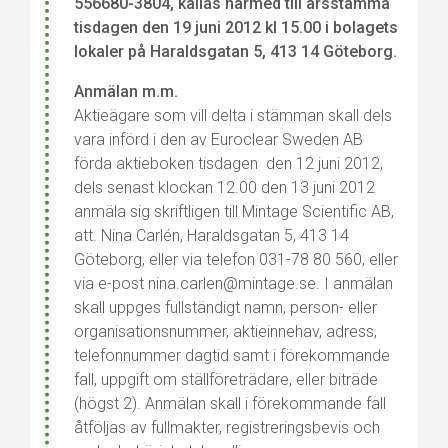
556680-3804, kallas härmed till årsstämma
tisdagen den 19 juni 2012 kl 15.00
i bolagets
lokaler på Haraldsgatan 5, 413 14 Göteborg.
Anmälan m.m.
Aktieägare som vill delta i stämman skall dels
vara införd i den av Euroclear Sweden AB
förda aktieboken tisdagen den 12 juni 2012,
dels senast klockan 12.00 den 13 juni 2012
anmäla sig skriftligen till Mintage Scientific AB,
att. Nina Carlén, Haraldsgatan 5, 413 14
Göteborg, eller via telefon 031-78 80 560, eller
via e-post nina.carlen@mintage.se. I anmälan
skall uppges fullständigt namn, person- eller
organisationsnummer, aktieinnehav, adress,
telefonnummer dagtid samt i förekommande
fall, uppgift om ställföreträdare, eller biträde
(högst 2). Anmälan skall i förekommande fall
åtföljas av fullmakter, registreringsbevis och