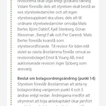
revisorerna skall utgå enligt godkänd räkning.
Vidare föreslås dels att styrelsen skall bestå av
sex styrelseledamöter och att ingen
styrelsesuppleant ska utses, dels att till
ordinarie styrelseledamöter omvälja Mats
Berter, Björn Dahlöf, Kjell Stenberg, Göran
Wessman , Bengt Falk och Per Carendi. Mats
Berter föreslås kvarstå som
styrelseordförande. Till revisor för tiden intill
slutet av nästa årsstämma förelås omval av
revisionsbolaget Ernst & Young AB, med
auktoriserade revisorn Inger Sjöberg som
ansvarig.
Beslut om bolagsordningsändring (punkt 14)
Styrelsen föreslår årsstämman att anta ny
bolagsordning varigenom punkt 4 och 5
ändras enligt nedan. Ändringarna medför att
utrymmet att höja aktiekapitalet ökar jämfört