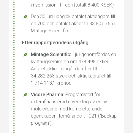
i nyemission i I-Tech (totalt 8 400 KSEK)
Den 30 juni uppgick antalet aktieägare till
ca 700 och antalet aktier till 33 807 765 i
Mintage Scientific
Efter rapportperiodens utgång
Mintage Scientific:
I juli genomfördes en
kvittningsemission om 474 498 aktier.
Antalet aktier uppgår därefter till
34 282 263 styck och aktiekapitalet till
1 714 113,1 kronor.
Vicore Pharma
: Programstart för
externfinansierad utveckling av en ny
molekylserie med kompletterande
egenskaper i förhållande till C21 (”Backup
program”).