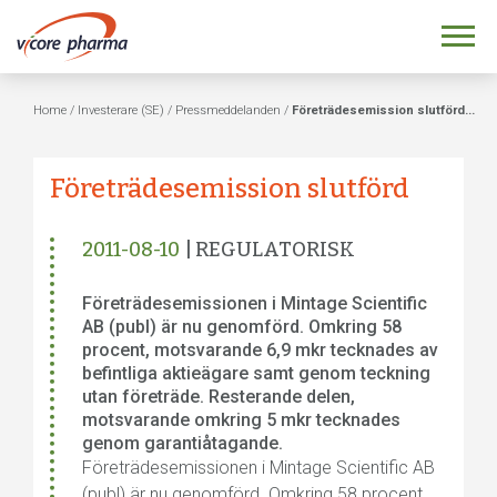
Home
/
Investerare (SE)
/
Pressmeddelanden
/
Företrädesemission slutförd...
Företrädesemission slutförd
2011-08-10
| REGULATORISK
Företrädesemissionen i Mintage Scientific
AB (publ) är nu genomförd. Omkring 58
procent, motsvarande 6,9 mkr tecknades av
befintliga aktieägare samt genom teckning
utan företräde. Resterande delen,
motsvarande omkring 5 mkr tecknades
genom garantiåtagande.
Företrädesemissionen i Mintage Scientific AB
(publ) är nu genomförd. Omkring 58 procent,