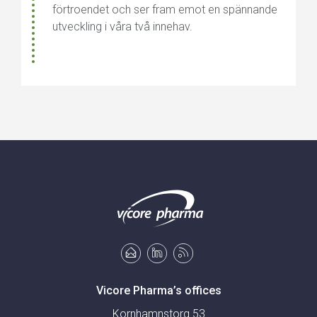
förtroendet och ser fram emot en spännande
utveckling i våra två innehav.
Vicore Pharma’s offices
Kornhamnstorg 53