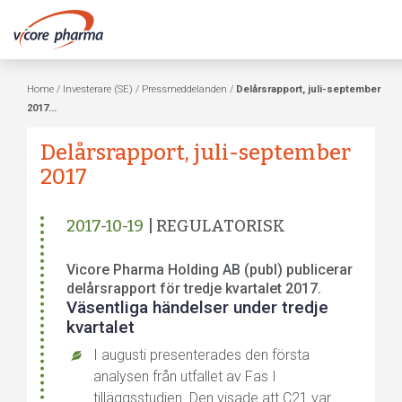
Home
/
Investerare (SE)
/
Pressmeddelanden
/
Delårsrapport, juli-september
2017...
Delårsrapport, juli-september
2017
2017-10-19
| REGULATORISK
Vicore Pharma Holding AB (publ) publicerar
delårsrapport för tredje kvartalet 2017.
Väsentliga händelser under tredje
kvartalet
I augusti presenterades den första
analysen från utfallet av Fas I
tilläggsstudien. Den visade att C21 var