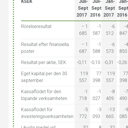
KSEK
Juli-
Juli-
Jan-
Jan
Sept
Sept
Sept
Sep
2017
2016
2017
2016
Rörelseresultat
– 1
-1
-6
-
685
587
512
847
Resultat efter finansiella
– 1
-1
-6
-
poster
687
588
573
850
Resultat per aktie, SEK
-0,11
-0,10
-0,31
-0,26
Eget kapital per den 30
119
77
119
7
september
557
398
557
398
Kassaflödet för den
-1
-1
-8
-
löpande verksamheten
718
027
409
490
Kassaflödet för
-5
-3
-13
-
investeringsverksamheten
772
093
665
085
Likvida medel vid
32
8
32